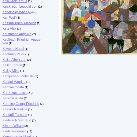
Kala Karin Kraus
(1)
Kalckreuth Leopold von
(2)
Kandinsky Wassily
(67)
Karl Wolf
(8)
Kassab-Bachi Marwan
(1)
Katz Alex
(1)
Kauffmann Angelika
(2)
Kaulbach Friedrich August
von
(1)
Kawese Hasui
(1)
Keetman Peter
(1)
Keller Albert von
(2)
Keller Kerstin
(1)
Kelley Mike
(1)
Kempeneer Pieter de
(1)
Kennel Maurice
(13)
Kenzan Ogata
(1)
Keresztes Lajos
(23)
Kerkovius Ida
(5)
Kersting Georg Friedrich
(2)
Keyser Raoul de
(1)
Khnopff Fernand
(1)
Kiedaisch Gertraud
(1)
Kilburn William
(3)
Kindermalereien
(16)
Kippenberger Martin
(1)