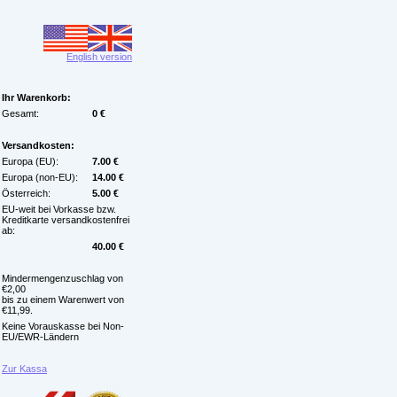
English version
Ihr Warenkorb:
Gesamt:
0 €
Versandkosten:
Europa (EU):
7.00 €
Europa (non-EU):
14.00 €
Österreich:
5.00 €
EU-weit bei Vorkasse bzw.
Kreditkarte versandkostenfrei
ab:
40.00 €
Mindermengenzuschlag von
€2,00
bis zu einem Warenwert von
€11,99.
Keine Vorauskasse bei Non-
EU/EWR-Ländern
Zur Kassa