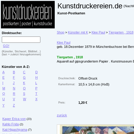
Kunstdruckereien.de
(Nachf
Kunst-Postkarten
Shop
>
Künstler mit K
>
Klee Paul
>
Tiergarten , 1918
Direktsuche:
Klee Paul
GO!
geb. 18.Dezember 1879 in Münchenbuchsee bei Bern,
(Künstler, Stichwort, Bildtitel...)
(last = zuletzt hinzugekommen)
Tiergarten , 1918
Aquarell auf gipsgrundiertem Papier . Kunstmuseum 
Künstler von A-Z:
A
B
C
D
E
F
G
H
Offset-Druck
Drucktechnik:
I
J
K
L
10,5 x 14,8 cm (HxB)
Kartenformat:
M
N
O
P
Q
R
S
T
U
V
W
X
1,20 €
Preis:
Y
Z
zurück
Kager Erica von
(23)
Kahlo Frida
(2)
Kaii Higashiyama
(7)