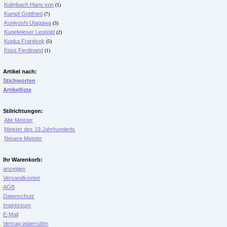
Kulmbach Hans von
(1)
Kumpf Gottfried
(7)
Kuniyoshi Utagawa
(3)
Kupelwieser Leopold
(2)
Kupka Frantisek
(5)
Küss Ferdinand
(1)
Artikel nach:
Stichworten
Artikelliste
Stilrichtungen:
Alte Meister
Meister des 19.Jahrhunderts
Neuere Meister
Ihr Warenkorb:
anzeigen
Versandkosten
AGB
Datenschutz
Impressum
E-Mail
Vertrag widerrufen