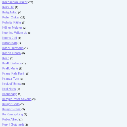
Kokoschka Oskar
(72)
Kolar Jiri
(1)
Kolig Anton
(4)
Koller Oskar
(25)
Kollwitz Käthe
(3)
Kölner Meister
(2)
Kooning Willem de
(1)
Koons Jeff
(1)
Korab Karl
(1)
Kosel Hermann
(1)
Koson Ohara
(8)
Kozo
(1)
Krafft Barbara
(1)
Krafft Marie
(1)
Kraus Kala Karin
(1)
Krausz Tom
(6)
Kreidolf Ernst
(9)
Krel Hans
(1)
Kreuzhage
(1)
Krøyer Peter Severin
(9)
Krüger Bodo
(2)
Krüger Franz
(3)
Ku Kwang-Ling
(1)
Kubin Alfred
(1)
Kuehl Gotthardt
(2)