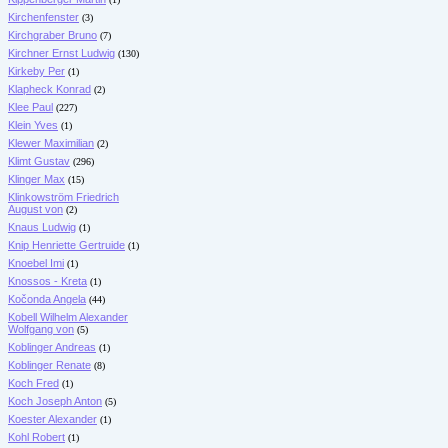
Kirchenfenster
(3)
Kirchgraber Bruno
(7)
Kirchner Ernst Ludwig
(130)
Kirkeby Per
(1)
Klapheck Konrad
(2)
Klee Paul
(227)
Klein Yves
(1)
Klewer Maximilian
(2)
Klimt Gustav
(296)
Klinger Max
(15)
Klinkowström Friedrich
August von
(2)
Knaus Ludwig
(1)
Knip Henriette Gertruide
(1)
Knoebel Imi
(1)
Knossos - Kreta
(1)
Kočonda Angela
(44)
Kobell Wilhelm Alexander
Wolfgang von
(5)
Koblinger Andreas
(1)
Koblinger Renate
(8)
Koch Fred
(1)
Koch Joseph Anton
(5)
Koester Alexander
(1)
Kohl Robert
(1)