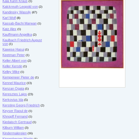
Kala Karin Kraus
(1)
Kalckreuth Leopold von
(2)
Kandinsky Wassily
(67)
Karl Wolf
(8)
Kassab-Bachi Marwan
(1)
Katz Alex
(1)
Kauffmann Angelika
(2)
Kaulbach Friedrich August
von
(1)
Kawese Hasui
(1)
Keetman Peter
(1)
Keller Albert von
(2)
Keller Kerstin
(1)
Kelley Mike
(1)
Kempeneer Pieter de
(1)
Kennel Maurice
(13)
Kenzan Ogata
(1)
Keresztes Lajos
(23)
Kerkovius Ida
(5)
Kersting Georg Friedrich
(2)
Keyser Raoul de
(1)
Khnopff Fernand
(1)
Kiedaisch Gertraud
(1)
Kilburn William
(3)
Kindermalereien
(16)
Kippenberger Martin
(1)