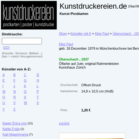
Kunstdruckereien.de
(Nachf
Kunst-Postkarten
Shop
>
Künstler mit K
>
Klee Paul
>
Überschach , 19
Direktsuche:
Klee Paul
GO!
geb. 18.Dezember 1879 in Münchenbuchsee bei Bern,
(Künstler, Stichwort, Bildtitel...)
(last = zuletzt hinzugekommen)
Überschach , 1937
Ölfarbe auf Jute; original Rahmenleisten
Kunsthaus Zürich
Künstler von A-Z:
A
B
C
D
E
F
G
H
Offset-Druck
Drucktechnik:
I
J
K
L
14,8 x 10,5 cm (HxB)
M
N
O
P
Kartenformat:
Q
R
S
T
U
V
W
X
Y
Z
1,20 €
Preis:
Kager Erica von
zurück
(23)
Kahlo Frida
(2)
Kaii Higashiyama
(7)