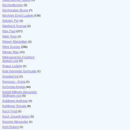
Kirchenfenster
(3)
Kirchgraber Bruno
(7)
Kirchner Ernst Ludwig
(130)
Kirkeby Per
(1)
Klapheck Konrad
(2)
Klee Paul
(227)
Klein Yves
(1)
Klewer Maximilian
(2)
Klimt Gustav
(296)
Klinger Max
(15)
Klinkowström Friedrich
August von
(2)
Knaus Ludwig
(1)
Knip Henriette Gertruide
(1)
Knoebel Imi
(1)
Knossos - Kreta
(1)
Kočonda Angela
(44)
Kobell Wilhelm Alexander
Wolfgang von
(5)
Koblinger Andreas
(1)
Koblinger Renate
(8)
Koch Fred
(1)
Koch Joseph Anton
(5)
Koester Alexander
(1)
Kohl Robert
(1)