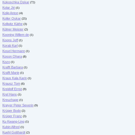
Kokoschka Oskar
(72)
Kolar Jiri
(1)
Kolig Anton
(4)
Koller Oskar
(25)
Kollwitz Käthe
(3)
Kölner Meister
(2)
Kooning Willem de
(1)
Koons Jeff
(1)
Korab Karl
(1)
Kosel Hermann
(1)
Koson Ohara
(8)
Kozo
(1)
Krafft Barbara
(1)
Krafft Marie
(1)
Kraus Kala Karin
(1)
Krausz Tom
(6)
Kreidolf Ernst
(9)
Krel Hans
(1)
Kreuzhage
(1)
Krøyer Peter Severin
(9)
Krüger Bodo
(2)
Krüger Franz
(3)
Ku Kwang-Ling
(1)
Kubin Alfred
(1)
Kuehl Gotthardt
(2)