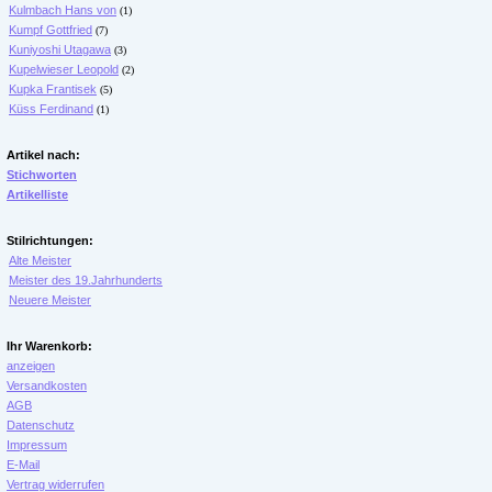
Kulmbach Hans von
(1)
Kumpf Gottfried
(7)
Kuniyoshi Utagawa
(3)
Kupelwieser Leopold
(2)
Kupka Frantisek
(5)
Küss Ferdinand
(1)
Artikel nach:
Stichworten
Artikelliste
Stilrichtungen:
Alte Meister
Meister des 19.Jahrhunderts
Neuere Meister
Ihr Warenkorb:
anzeigen
Versandkosten
AGB
Datenschutz
Impressum
E-Mail
Vertrag widerrufen