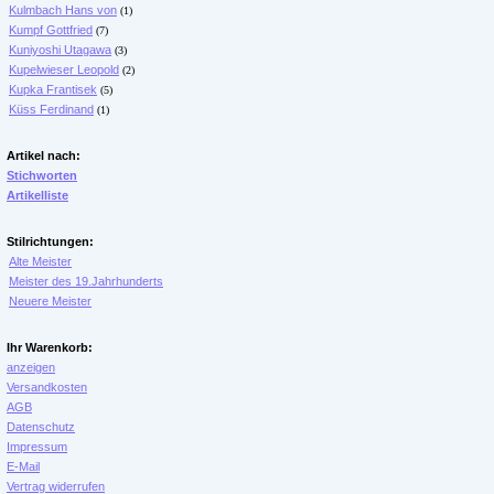
Kulmbach Hans von
(1)
Kumpf Gottfried
(7)
Kuniyoshi Utagawa
(3)
Kupelwieser Leopold
(2)
Kupka Frantisek
(5)
Küss Ferdinand
(1)
Artikel nach:
Stichworten
Artikelliste
Stilrichtungen:
Alte Meister
Meister des 19.Jahrhunderts
Neuere Meister
Ihr Warenkorb:
anzeigen
Versandkosten
AGB
Datenschutz
Impressum
E-Mail
Vertrag widerrufen