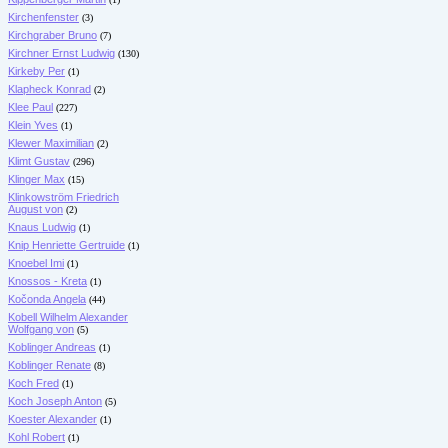
Kirchenfenster
(3)
Kirchgraber Bruno
(7)
Kirchner Ernst Ludwig
(130)
Kirkeby Per
(1)
Klapheck Konrad
(2)
Klee Paul
(227)
Klein Yves
(1)
Klewer Maximilian
(2)
Klimt Gustav
(296)
Klinger Max
(15)
Klinkowström Friedrich
August von
(2)
Knaus Ludwig
(1)
Knip Henriette Gertruide
(1)
Knoebel Imi
(1)
Knossos - Kreta
(1)
Kočonda Angela
(44)
Kobell Wilhelm Alexander
Wolfgang von
(5)
Koblinger Andreas
(1)
Koblinger Renate
(8)
Koch Fred
(1)
Koch Joseph Anton
(5)
Koester Alexander
(1)
Kohl Robert
(1)