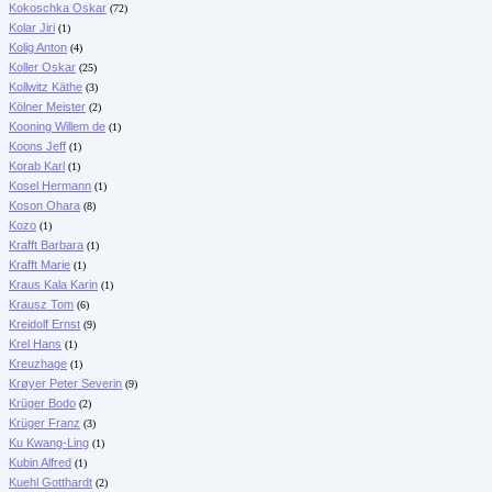
Kokoschka Oskar
(72)
Kolar Jiri
(1)
Kolig Anton
(4)
Koller Oskar
(25)
Kollwitz Käthe
(3)
Kölner Meister
(2)
Kooning Willem de
(1)
Koons Jeff
(1)
Korab Karl
(1)
Kosel Hermann
(1)
Koson Ohara
(8)
Kozo
(1)
Krafft Barbara
(1)
Krafft Marie
(1)
Kraus Kala Karin
(1)
Krausz Tom
(6)
Kreidolf Ernst
(9)
Krel Hans
(1)
Kreuzhage
(1)
Krøyer Peter Severin
(9)
Krüger Bodo
(2)
Krüger Franz
(3)
Ku Kwang-Ling
(1)
Kubin Alfred
(1)
Kuehl Gotthardt
(2)