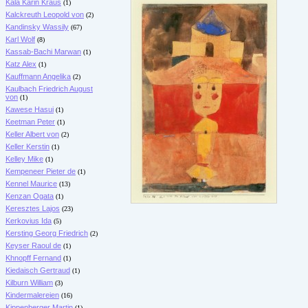
Kala Karin Kraus
(1)
Kalckreuth Leopold von
(2)
Kandinsky Wassily
(67)
Karl Wolf
(8)
Kassab-Bachi Marwan
(1)
Katz Alex
(1)
Kauffmann Angelika
(2)
Kaulbach Friedrich August
von
(1)
Kawese Hasui
(1)
Keetman Peter
(1)
Keller Albert von
(2)
Keller Kerstin
(1)
Kelley Mike
(1)
Kempeneer Pieter de
(1)
Kennel Maurice
(13)
Kenzan Ogata
(1)
Keresztes Lajos
(23)
Kerkovius Ida
(5)
Kersting Georg Friedrich
(2)
Keyser Raoul de
(1)
Khnopff Fernand
(1)
Kiedaisch Gertraud
(1)
Kilburn William
(3)
Kindermalereien
(16)
Kippenberger Martin
(1)