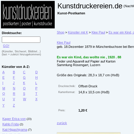
Kunstdruckereien.de
(Nachf
Kunst-Postkarten
Shop
>
Künstler mit K
>
Klee Paul
>
Es war ein Kind, d
Direktsuche:
Klee Paul
GO!
geb. 18.Dezember 1879 in Münchenbuchsee bei Bern,
(Künstler, Stichwort, Bildtitel...)
(last = zuletzt hinzugekommen)
Es war ein Kind, das wollte nie , 1920 . 88
Feder und Aquarell auf Papier auf Karton
Sammlung Rosengart, Luzern
Künstler von A-Z:
A
B
C
D
Größe des Originals: 28,3 x 18,7 cm (HxB)
E
F
G
H
I
J
K
L
Offset-Druck
Drucktechnik:
M
N
O
P
14,8 x 10,5 cm (HxB)
Kartenformat:
Q
R
S
T
U
V
W
X
Y
Z
1,20 €
Preis:
Kager Erica von
(23)
zurück
Kahlo Frida
(2)
Kaii Higashiyama
(7)